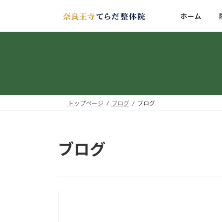
コ
ナ
ホーム
ン
ビ
テ
ゲ
ン
ー
ツ
シ
へ
ョ
ス
ン
キ
に
ッ
移
トップページ
ブログ
ブログ
プ
動
ブログ