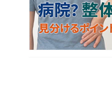
投
稿
の
ペ
ー