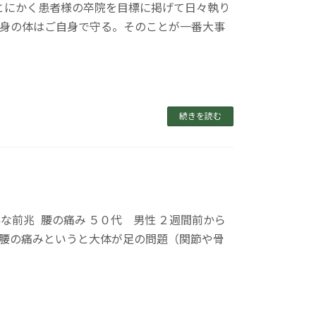
とにかく患者様の卒院を目標に掲げて日々執り
自身の体はご自身で守る。そのことが一番大事
続きを読む
な前兆 腰の痛み ５０代 男性 ２週間前から
 腰の痛みというと大体が足の問題（関節や骨