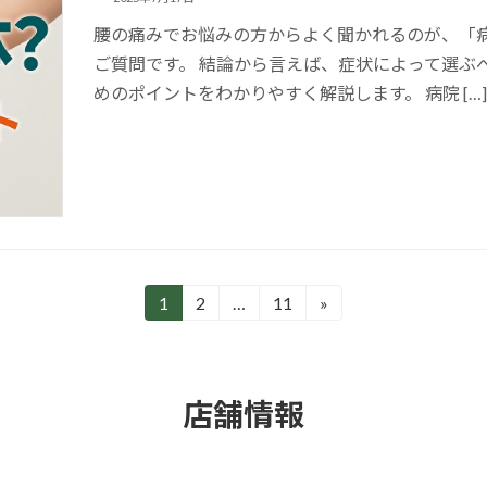
腰の痛みでお悩みの方からよく聞かれるのが、「
ご質問です。 結論から言えば、症状によって選ぶ
めのポイントをわかりやすく解説します。 病院 […
1
2
…
11
»
固
固
固
定
定
定
ペ
ペ
ペ
ー
ー
ー
店舗情報
ジ
ジ
ジ