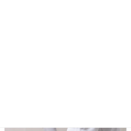
他にも、東京の漢方クリニックで東洋医学を学びより医学
の見識を深める。
その後、某整体院で代理院長を３年間経験し、年間２００
症例以上の患者さんを診る。
その経験を基に2024年１月～奈良王寺てらだ整体院を開
院
ブログ
カテゴリー
前の記事