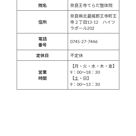
院名
奈良王寺てらだ整体院
奈良県北葛城郡王寺町王
住所
寺２丁目13-12 ハイツ
ラポール202
電話
0745-27-7446
番号
定休日
不定休
【月・火・水・木・金】
営業
9：00～18：30
時間
【土・日】
9：00～13：30