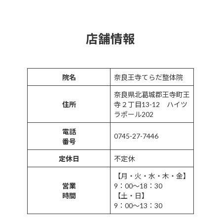
店舗情報
院名
奈良王寺てらだ整体院
奈良県北葛城郡王寺町王
住所
寺２丁目13-12 ハイツ
ラポール202
電話
0745-27-7446
番号
定休日
不定休
【月・火・水・木・金】
営業
9：00～18：30
時間
【土・日】
9：00～13：30