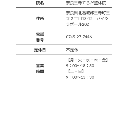
院名
奈良王寺てらだ整体院
奈良県北葛城郡王寺町王
住所
寺２丁目13-12 ハイツ
ラポール202
電話
0745-27-7446
番号
定休日
不定休
【月・火・水・木・金】
営業
9：00～18：30
時間
【土・日】
9：00～13：30